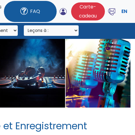
s
Carte-
FAQ
EN
cadeau
e et Enregistrement