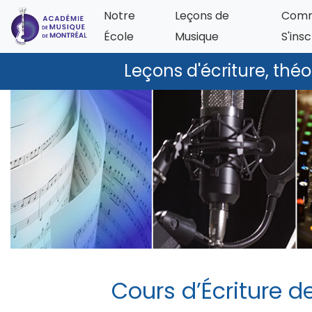
Notre
Leçons de
Com
École
Musique
S'insc
Leçons d'écriture, thé
Cours d’Écriture d