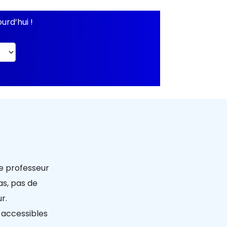
urd’hui !
le professeur
as, pas de
r.
 accessibles