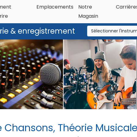
ment
Emplacements
Notre
Carrière
rire
Magasin
orie & enregistrement
e Chansons, Théorie Musical