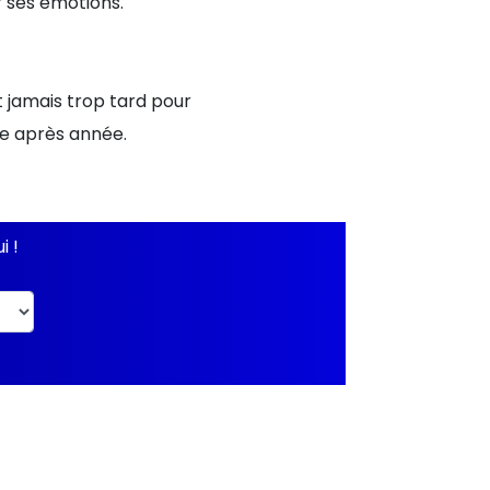
r ses émotions.
 jamais trop tard pour
ée après année.
i !