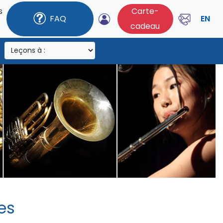
s
Carte-
FAQ
EN
cadeau
es