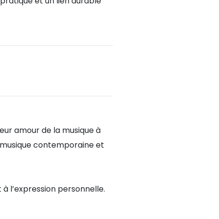
pratique et un lien durable
leur amour de la musique à
 la musique contemporaine et
 à l’expression personnelle.