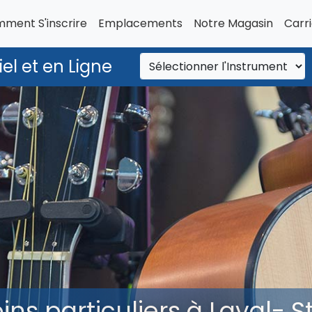
ment S'inscrire
Emplacements
Notre Magasin
Carr
el et en Ligne
ins particuliers à Laval- S