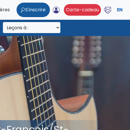
ières
S'inscrire
Carte-cadeau
EN
t-François/St-