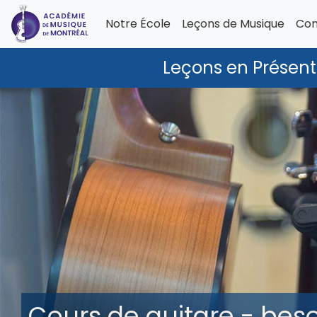
Notre École
Leçons de Musique
Com
Leçons en Présenti
Cours de guitare - beso