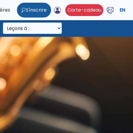
ières
S'inscrire
Carte-cadeau
EN